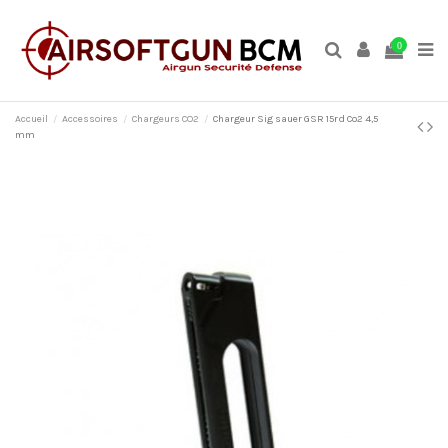
0
Accueil
Accessoires
Chargeurs CO2
Chargeur Sig sauer GSR 15rd Co2 4,5
mm