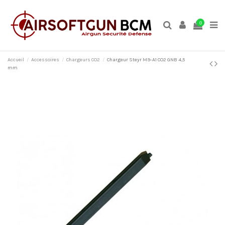
0
Accueil
Accessoires
Chargeurs CO2
Chargeur Steyr M9-A1 CO2 GNB 4,5
mm