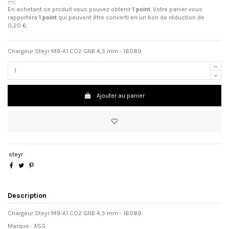
TTC
En achetant ce produit vous pouvez obtenir
1
point
. Votre panier vous
rapportera
1
point
qui peuvent être converti en un bon de réduction de
0,20 €
.
Chargeur Steyr M9-A1 CO2 GNB 4,5 mm - 16089
Ajouter au panier
steyr
Description
Chargeur Steyr M9-A1 CO2 GNB 4,5 mm - 16089
Marque : ASG