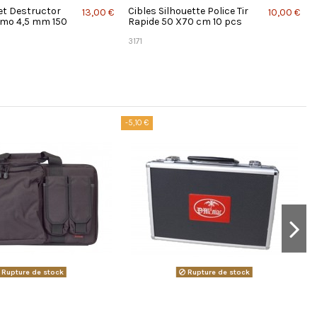
t Destructor
Cibles Silhouette Police Tir
13,00 €
10,00 €
amo 4,5 mm 150
Rapide 50 X70 cm 10 pcs
3171
-5,10 €
Rupture de stock
Rupture de stock