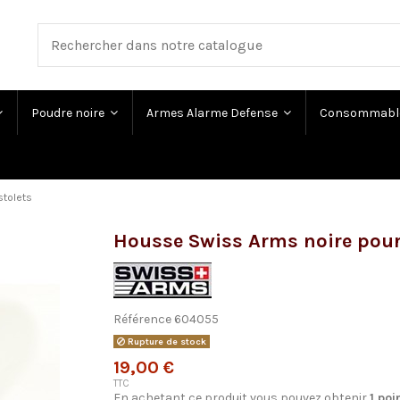
Poudre noire
Armes Alarme Defense
Consommabl
stolets
Housse Swiss Arms noire pour 
Référence
604055
Rupture de stock
19,00 €
TTC
En achetant ce produit vous pouvez obtenir
1
poi