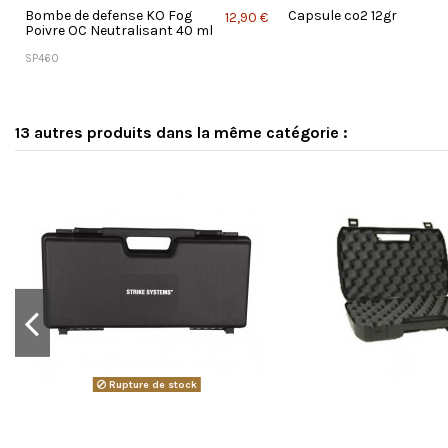
Bombe de defense KO Fog
Capsule co2 12gr
€
12,90 €
Poivre OC Neutralisant 40 ml
SP460
13 autres produits dans la même catégorie :
Rupture de stock