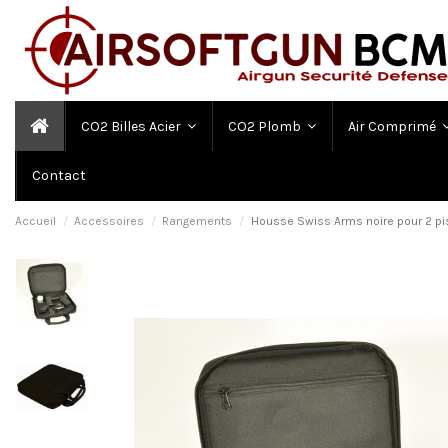
CO2 Billes Acier
CO2 Plomb
Air Comprimé
Contact
Accueil
Accessoires
Rangements
Housse Swiss Arms noire pour 2 pi