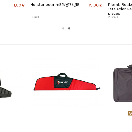
Holster pour m92/g17/g18
Plomb Rocke
1,00 €
19,00 €
Tete Acier G
pieces
11963
PB240