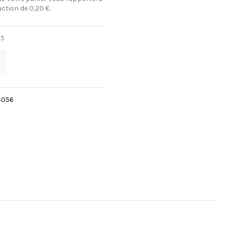
uction de
0,20 €
.
55
4056