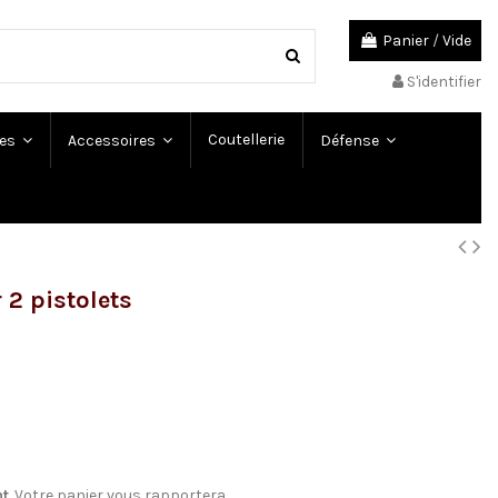
Panier
/
Vide
S'identifier
Coutellerie
es
Accessoires
Défense
2 pistolets
nt
. Votre panier vous rapportera