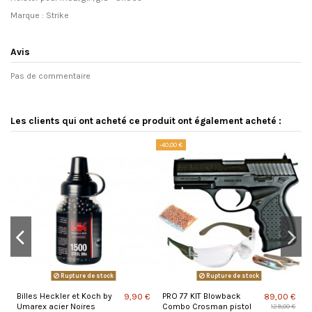
Marque : Strike
Avis
Pas de commentaire
Les clients qui ont acheté ce produit ont également acheté :
-40,00 €
Rupture de stock
Rupture de stock
Billes Heckler et Koch by
PRO 77 KIT Blowback
B
 €
9,90 €
89,00 €
Umarex acier Noires
Combo Crosman pistol
4
129,00 €