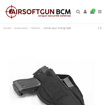
0
Accueil
Accessoires
Holsters
Holster pour m92/g17/g18