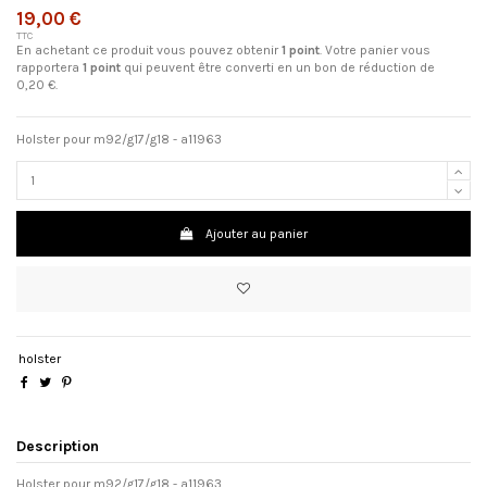
19,00 €
TTC
En achetant ce produit vous pouvez obtenir
1
point
. Votre panier vous
rapportera
1
point
qui peuvent être converti en un bon de réduction de
0,20 €
.
Holster pour m92/g17/g18 - a11963
Ajouter au panier
holster
Description
Holster pour m92/g17/g18 - a11963