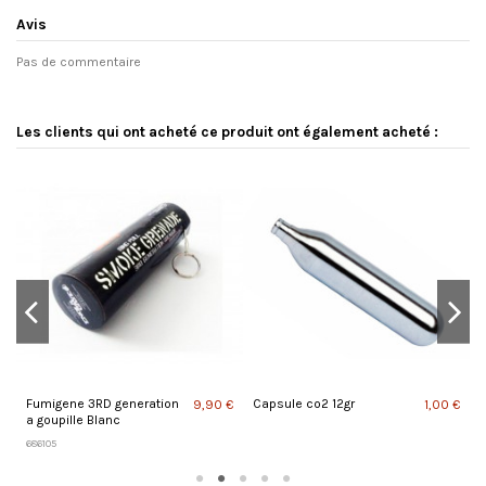
Avis
Pas de commentaire
Les clients qui ont acheté ce produit ont également acheté :
Fumigene 3RD generation
Capsule co2 12gr
P
 €
9,90 €
1,00 €
a goupille Blanc
686105
4