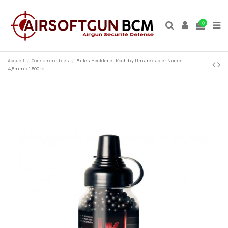
0
Accueil
Consommables
Billes Heckler et Koch by Umarex acier Noires
4,5mm x 1.500rd