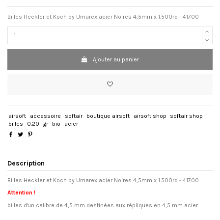
Billes Heckler et Koch by Umarex acier Noires 4,5mm x 1.500rd - 41700
Ajouter au panier
airsoft
accessoire
softair
boutique airsoft
airsoft shop
softair shop
billes
0.20
gr
bio
acier
Description
Billes Heckler et Koch by Umarex acier Noires 4,5mm x 1.500rd - 41700
Attention !
billes d'un calibre de 4,5 mm destinées aux répliques en 4,5 mm acier