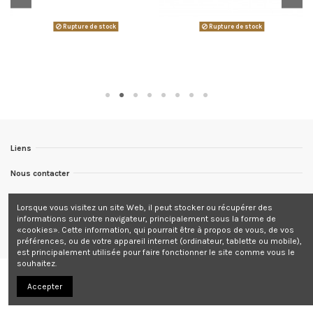
Rupture de stock
Rupture de stock
Liens
Nous contacter
Nous suivre
Lorsque vous visitez un site Web, il peut stocker ou récupérer des
informations sur votre navigateur, principalement sous la forme de
Newsletter
«cookies». Cette information, qui pourrait être à propos de vous, de vos
préférences, ou de votre appareil internet (ordinateur, tablette ou mobile),
est principalement utilisée pour faire fonctionner le site comme vous le
souhaitez.
Accepter
© 2012. Tous droits réservés.
Site ecommerce Grafics