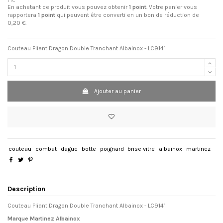
TTC
En achetant ce produit vous pouvez obtenir
1
point
. Votre panier vous
rapportera
1
point
qui peuvent être converti en un bon de réduction de
0,20 €
.
Couteau Pliant Dragon Double Tranchant Albainox - LC9141
Ajouter au panier
couteau
combat
dague
botte
poignard
brise vitre
albainox
martinez
Description
Couteau Pliant Dragon Double Tranchant Albainox - LC9141
Marque Martinez Albainox