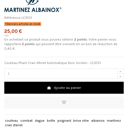
Référence
LC3721
Derniers articles en stock
25,00 €
TTC
En achetant ce produit vous pouvez obtenir
2
points
. Votre panier vous
rapportera
2
points
qui peuvent être converti en un bon de réduction de
0,40 €
.
Couteau Pliant Cran d'Arret Automatique Bois Sicilien - LC3721
Ajouter au panier
couteau
combat
dague
botte
poignard
brise vitre
albainox
martinez
cran d'arret