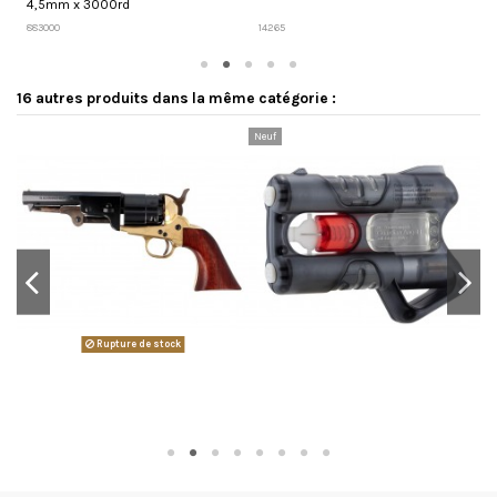
4,5mm x 3000rd
O
883000
14265
P
16 autres produits dans la même catégorie :
Neuf
Rupture de stock