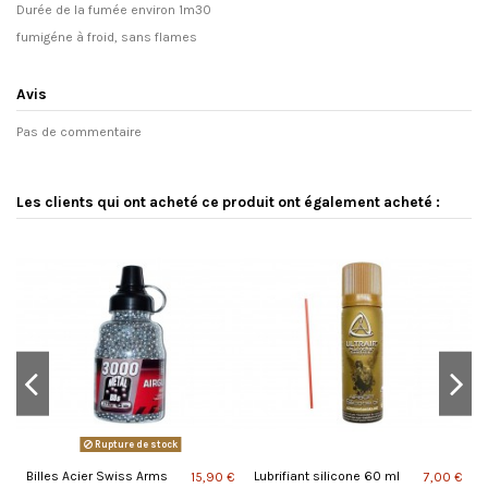
Durée de la fumée environ 1m30
fumigéne à froid, sans flames
Avis
Pas de commentaire
Les clients qui ont acheté ce produit ont également acheté :
Rupture de stock
Billes Acier Swiss Arms
Lubrifiant silicone 60 ml
P
 €
15,90 €
7,00 €