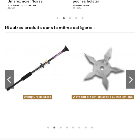
Umarex acier Noires
poches holster
4,5mm x 1.500rd
ceinturon
41700
911300
2
16 autres produits dans la même catégorie :
Rupture de stock
Produit disponible avec d'autres options