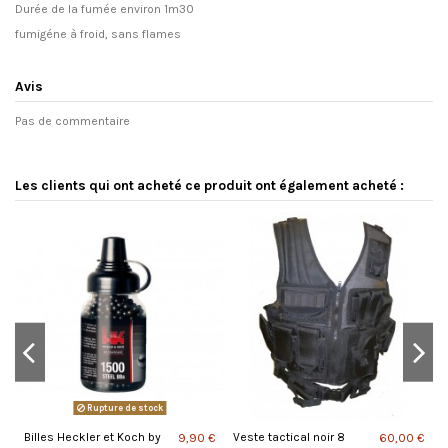
Durée de la fumée environ 1m30
fumigéne à froid, sans flames
Avis
Pas de commentaire
Les clients qui ont acheté ce produit ont également acheté :
Rupture de stock
Billes Heckler et Koch by
Veste tactical noir 8
C
 €
9,90 €
60,00 €