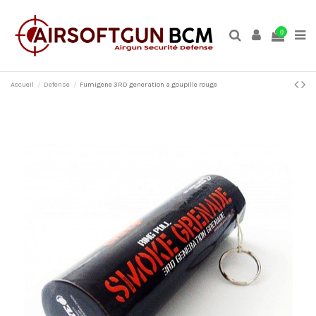
0
Accueil
Defense
Fumigene 3RD generation a goupille rouge