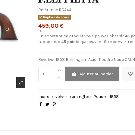
Référence
RGA44
Rupture de stock
459,00 €
TTC
En achetant ce produit vous pouvez obtenir
45
po
rapportera
45
points
qui peuvent être converti e
Revolver 1858 Remington Acier Poudre Noire CAL 
Ajouter au panier
noire
revolver
remington
Poudre
1858