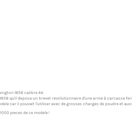
mington 1858 calibre 44.
 1858 qu'il deposa un brevet revolutionnaire d'une arme à carcasse fe
ele car il pouvait l'utiliser avec de grosses charges de poudre et auss
2000 pieces de ce modele !