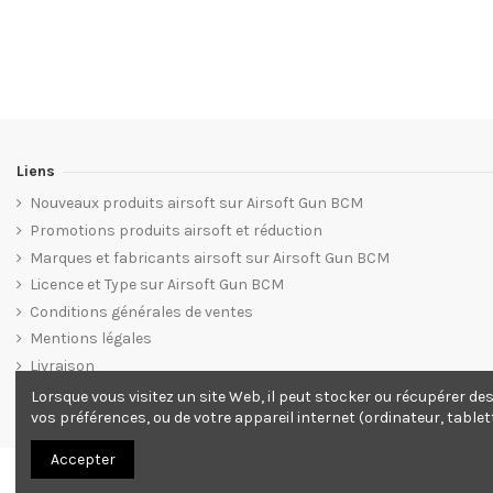
Liens
Nouveaux produits airsoft sur Airsoft Gun BCM
Promotions produits airsoft et réduction
Marques et fabricants airsoft sur Airsoft Gun BCM
Licence et Type sur Airsoft Gun BCM
Conditions générales de ventes
Mentions légales
Livraison
Plan du site web Airsoft Gun BCM
Lorsque vous visitez un site Web, il peut stocker ou récupérer de
vos préférences, ou de votre appareil internet (ordinateur, tablet
Accepter
© 2012. Tous droits réservés.
Site ecommerce Grafics