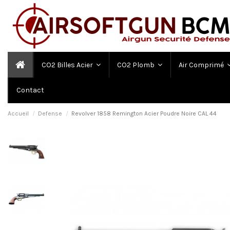
CO2 Billes Acier
CO2 Plomb
Air Comprimé
Contact
Accueil
Defense
Revolver 1858 Remington Acier Poudre Noire CAL 44