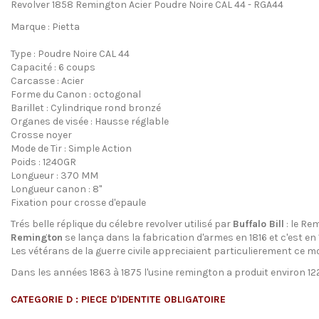
Revolver 1858 Remington Acier Poudre Noire CAL 44 - RGA44
Marque : Pietta
Type : Poudre Noire CAL 44
Capacité : 6 coups
Carcasse : Acier
Forme du Canon : octogonal
Barillet : Cylindrique rond bronzé
Organes de visée : Hausse réglable
Crosse noyer
Mode de Tir : Simple Action
Poids : 1240GR
Longueur : 370 MM
Longueur canon : 8"
Fixation pour crosse d'epaule
Trés belle réplique du célebre revolver utilisé par
Buffalo Bill
: le Re
Remington
se lança dans la fabrication d'armes en 1816 et c'est en
Les vétérans de la guerre civile appreciaient particulierement ce mod
Dans les années 1863 à 1875 l'usine remington a produit environ 12
CATEGORIE D : PIECE D'IDENTITE OBLIGATOIRE