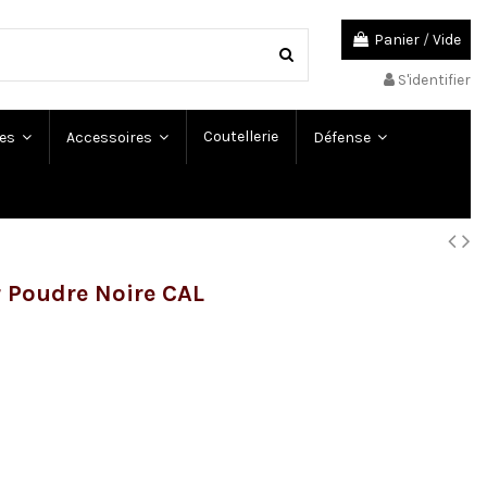
Panier
/
Vide
S'identifier
Coutellerie
es
Accessoires
Défense
 Poudre Noire CAL