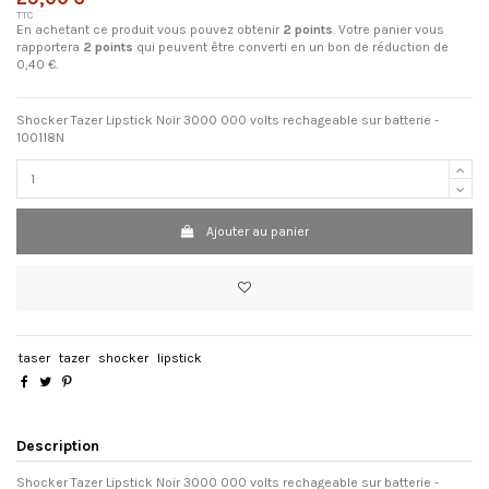
TTC
En achetant ce produit vous pouvez obtenir
2
points
. Votre panier vous
rapportera
2
points
qui peuvent être converti en un bon de réduction de
0,40 €
.
Shocker Tazer Lipstick Noir 3000 000 volts rechageable sur batterie -
100118N
Ajouter au panier
taser
tazer
shocker
lipstick
Description
Shocker Tazer Lipstick Noir 3000 000 volts rechageable sur batterie -