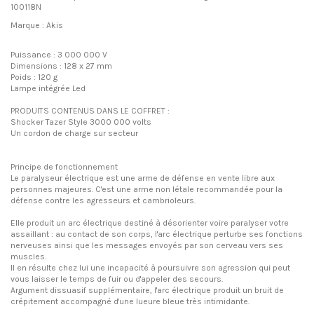
100118N
Marque : Akis
Puissance : 3 000 000 V
Dimensions : 128 x 27 mm
Poids : 120 g
Lampe intégrée Led
PRODUITS CONTENUS DANS LE COFFRET :
Shocker Tazer Style 3000 000 volts
Un cordon de charge sur secteur
Principe de fonctionnement
Le paralyseur électrique est une arme de défense en vente libre aux
personnes majeures. C'est une arme non létale recommandée pour la
défense contre les agresseurs et cambrioleurs.
Elle produit un arc électrique destiné à désorienter voire paralyser votre
assaillant : au contact de son corps, l'arc électrique perturbe ses fonctions
nerveuses ainsi que les messages envoyés par son cerveau vers ses
muscles.
Il en résulte chez lui une incapacité à poursuivre son agression qui peut
vous laisser le temps de fuir ou d'appeler des secours.
Argument dissuasif supplémentaire, l'arc électrique produit un bruit de
crépitement accompagné d'une lueure bleue très intimidante.