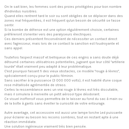
On le sait bien, les femmes sont des proies privilégiées pour bon nombre
d'individus nuisibles.
Quand elles rentrent tard le soir ou sont obligées de se déplacer dans des
zones mal fréquentées, il est fréquent qu'un besoin de sécurité se fasse
sentir.
Si la bombe de défense est une option régulièrement choisie, certaines
préféreront s'orienter vers des paralyseurs électriques.
Ces derniers présentent l'inconvénient de nécessiter un contact direct
avec l'agresseur, mais lors de ce contact la sanction est foudroyante et
sans appel.
Toutefois l'aspect massif et belliqueux de ces engins a sans doute déjà
détourné certaines utilisatrices potentielles, jugeant que leur côté "artillerie
lourde" était vraiment peu adapté à leur problématique.
C'est pourquoi faisant fi des vieux obstacles, ce modèle "rouge à lèvres",
spécialement conçu pour le public féminin.
Sans sacrifier à la puissance (3 000 000 volts), il est habillé d'une coque
rose métallisée agrémentée de strass.
Certes la ressemblance avec un vrai rouge à lèvres est très discutable,
mais il simulera à merveille un petit aérosol type déodorant.
Ce visuel inoffensif vous permettra de le laisser au fond du sac à main ou
de la boîte à gants sans éveiller la curiosité de votre entourage.
Autre avantage, cet accessoire est aussi une lampe torche Led puissante
pour éclairer au besoin les recoins sombres, tout en restant apte à une
réaction immédiate.
Une solution ingénieuse vraiment très bien pensée.