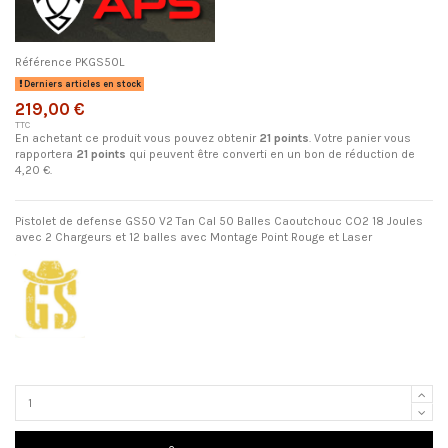
Référence
PKGS50L
Derniers articles en stock
219,00 €
TTC
En achetant ce produit vous pouvez obtenir
21
points
. Votre panier vous
rapportera
21
points
qui peuvent être converti en un bon de réduction de
4,20 €
.
Pistolet de defense GS50 V2 Tan Cal 50 Balles Caoutchouc CO2 18 Joules
avec 2 Chargeurs et 12 balles avec Montage Point Rouge et Laser