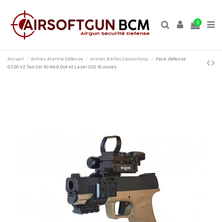
0
Accueil
Armes Alarme Défense
Armes Balles Caoutchouc
Pack defense
GS50 V2 Tan Cal 50 Red Dot et Laser CO2 18 Joules