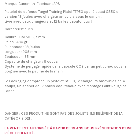
Marque Gunsmith Fabricant APS
Pistolet de defense Target Training Pistol TTP50 apellé aussi GS50 en
version 18 joules avec chargeur amovible sous le canon !
Livré avec deux chargeurs et 12 balles caoutchouc !
Caracteristiques :
Calibre : Cal 50 12,7 mm
Poids : 430 gr
Puissance : 18 joules
Longueur : 205 mm
Epaisseur : 35 mm
Capacité du chargeur : 6 coups
Systeme de perçage rapide de la capsule CO2 par un petit choc sous la
poignée avec la paume de la main.
Le Packaging comprend un pistolet GS 50, 2 chargeurs amovibles de 6
coups, un sachet de 12 balles caoutchouc avec Montage Point Rouge et
Laser.
I
DANGER : CES PRODUIT NE SONT PAS DES JOUETS. ILS RELÈVENT DE LA
CATÉGORIE D2I .
LA VENTE EST AUTORISÉE À PARTIR DE 18 ANS SOUS PRÉSENTATION D'UNE
PIÈCE D'IDENTITÉ.