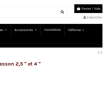
Panier
/
Vide
S'identifier
Coutellerie
es
Accessoires
Défense
sson 2,5 " et 4 "