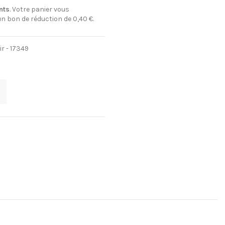
nts
. Votre panier vous
un bon de réduction de
0,40 €
.
ir - 17349