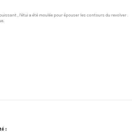
 puissant
,
l'étui
a été moulée
pour épouser les contours
du revolver
.
ue.
té :