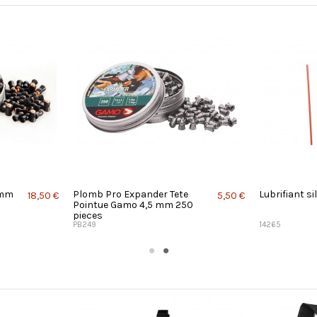
 mm
Plomb Pro Expander Tete
Lubrifiant si
18,50 €
5,50 €
Pointue Gamo 4,5 mm 250
pieces
PB249
14265