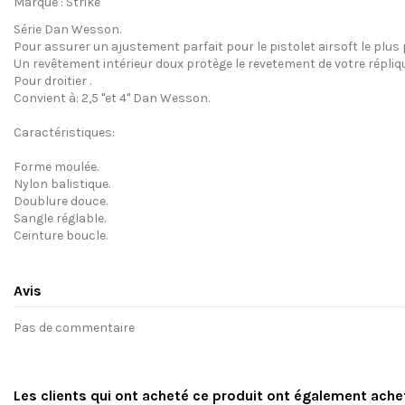
Marque : Strike
Série
Dan
Wesson
.
Pour assurer un ajustement
parfait pour le
pistolet
airsoft
le plus
Un
revêtement intérieur doux
protège
le revetement de votre
répliq
Pour
droitier
.
Convient à
: 2,5
"et 4
"
Dan
Wesson
.
Caractéristiques:
Forme
moulée
.
Nylon balistique
.
Doublure douce
.
Sangle réglable.
Ceinture
boucle.
Avis
Pas de commentaire
Les clients qui ont acheté ce produit ont également ache