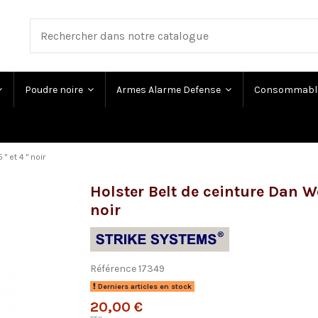
Poudre noire
Armes Alarme Defense
Consommabl
 et 4 " noir
Holster Belt de ceinture Dan We
noir
Référence
17349
Derniers articles en stock
20,00 €