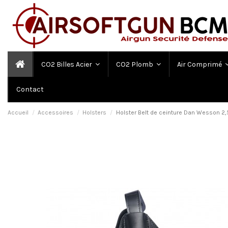
CO2 Billes Acier
CO2 Plomb
Air Comprimé
Contact
Accueil
Accessoires
Holsters
Holster Belt de ceinture Dan Wesson 2,5 "