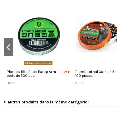
Rupture de stock
Plombs Tête Plate Europ Arm
Plomb Lethal Gamo 4,5
€
6,00 €
boite de 500 pcs
100 pieces
PB245
PB285
11 autres produits dans la même catégorie :