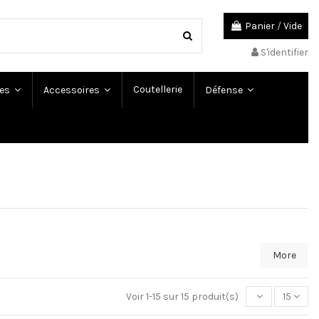
Panier
/
Vide
S'identifier
Coutellerie
es
Accessoires
Défense
More
Voir 1-15 sur 15 produit(s)
15