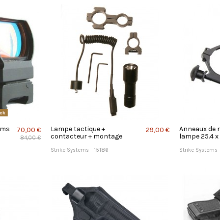
ck
ems
Lampe tactique +
Anneaux de 
70,00 €
29,00 €
contacteur + montage
lampe 25.4 x 
84,00 €
Strike Systems
15186
Strike Systems