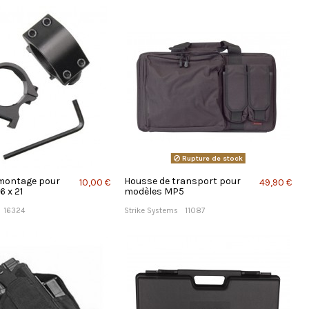
Rupture de stock
montage pour
Housse de transport pour
10,00 €
49,90 €
6 x 21
modèles MP5
16324
Strike Systems
11087