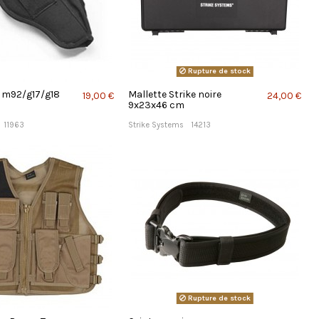
Rupture de stock
r m92/g17/g18
Mallette Strike noire
19,00 €
24,00 €
9x23x46 cm
11963
Strike Systems
14213
Rupture de stock