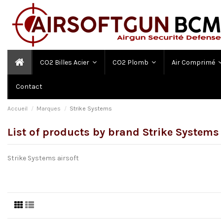
CO2 Billes Acier
CO2 Plomb
Air Comprimé
Contact
Accueil
Marques
Strike Systems
List of products by brand Strike Systems
Strike Systems airsoft