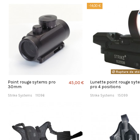
-14,00 €
Rupture de sto
Point rouge sytems pro
Lunette point rouge syt
45,00 €
30mm
pro 4 positions
Strike Systems
11096
Strike Systems
15099