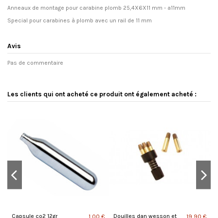
Anneaux de montage pour carabine plomb 25,4X6X11 mm - a11mm
Special pour carabines à plomb avec un rail de 11 mm
Avis
Pas de commentaire
Les clients qui ont acheté ce produit ont également acheté :
Capsule co2 12gr
Douilles dan wesson et
P
 €
1,00 €
19,90 €