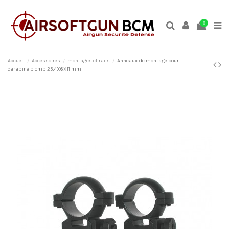
0
Accueil
Accessoires
montages et rails
Anneaux de montage pour
carabine plomb 25,4X6X11 mm