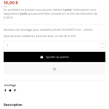
10,00 €
TTC
En achetant ce produit vous pouvez obtenir
1
point
. Votre panier vous
rapportera
1
point
qui peuvent être converti en un bon de réduction de
0,20 €
.
Anneaux de montage pour carabine plomb 25,4X6X11 mm - a11mm
Special pour carabines à plomb avec un rail de 11 mm
Ajouter au panier
montage
Description