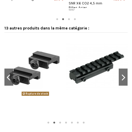
SNR X6 CO2 4,5 mm
E
Billes Acier
p
16187
9
13 autres produits dans la même catégorie :
Rupture de stock