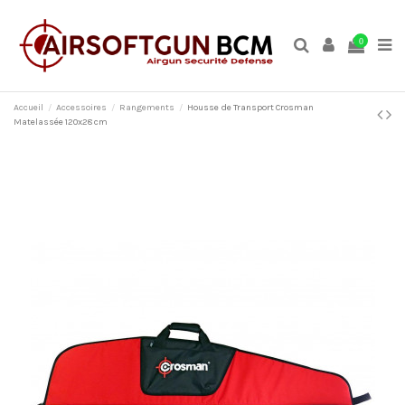
0
Accueil
Accessoires
Rangements
Housse de Transport Crosman
Matelassée 120x28 cm