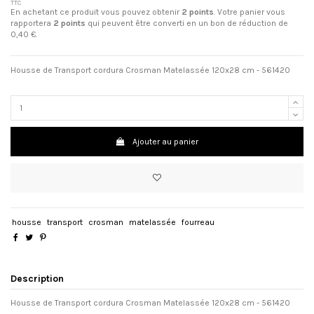
TTC
En achetant ce produit vous pouvez obtenir
2
points
. Votre panier vous
rapportera
2
points
qui peuvent être converti en un bon de réduction de
0,40 €
.
Housse de Transport cordura Crosman Matelassée 120x28 cm - 561420
Ajouter au panier
housse
transport
crosman
matelassée
fourreau
Description
Housse de Transport cordura Crosman Matelassée 120x28 cm - 561420