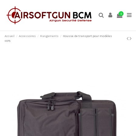
0
Accueil
Accessoires
Rangements
Housse de transport pour modèles
MP5