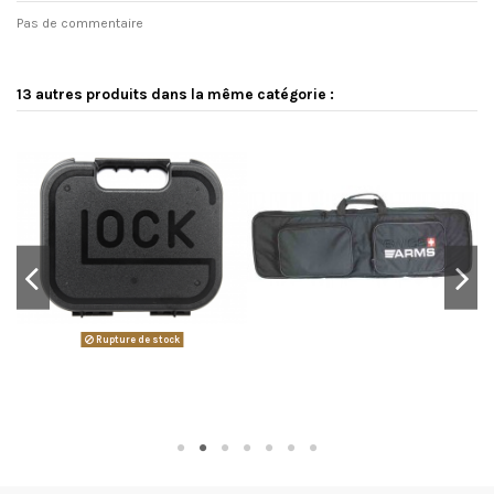
Pas de commentaire
13 autres produits dans la même catégorie :
-5
Rupture de stock