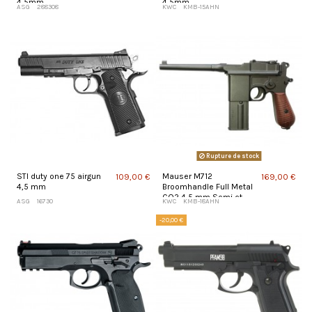
4,5mm
4,5mm
ASG
288308
KWC
KMB-15AHN
Rupture de stock
STI duty one 75 airgun
Mauser M712
109,00 €
169,00 €
4,5 mm
Broomhandle Full Metal
CO2 4,5 mm Semi et
ASG
16730
KWC
KMB-18AHN
Full Auto Blowback
-20,00 €