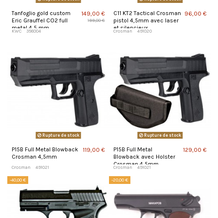
Tanfoglio gold custom
C11 KT2 Tactical Crosman
149,00 €
96,00 €
Eric Grauffel CO2 full
pistol 4,5mm avec laser
199,00 €
metal 4,5 mm
et silencieux
KWC
358004
Crosman
491020
Rupture de stock
Rupture de stock
P15B Full Metal Blowback
P15B Full Metal
119,00 €
129,00 €
Crosman 4,5mm
Blowback avec Holster
Crosman 4,5mm
Crosman
491021
Crosman
491021
-40,00 €
-20,00 €