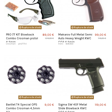
Rupture de stock
Rupture de stock
PRO 77 KIT Blowback
Makarov Full Metal Semi
89,00 €
99,00 €
Combo Crosman pistol
Auto Heavy Weight KWC
129,00 €
119,00 €
4,5mm
CO2 4,5mm
Crosman
pro77kt
KWC
608300
Rupture de stock
Rupture de stock
Barillet T4 Special OPS
Sigma SW 40F Metal
9,00 €
119,00 €
Combo Crosman 4,5mm
Slide Blowback KWC