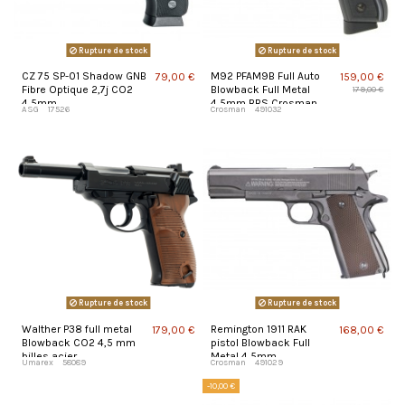
Rupture de stock
Rupture de stock
CZ 75 SP-01 Shadow GNB
M92 PFAM9B Full Auto
79,00 €
159,00 €
Fibre Optique 2,7j CO2
Blowback Full Metal
179,00 €
4,5mm
4,5mm BBS Crosman
ASG
17526
Crosman
491032
Rupture de stock
Rupture de stock
Walther P38 full metal
Remington 1911 RAK
179,00 €
168,00 €
Blowback CO2 4,5 mm
pistol Blowback Full
billes acier
Metal 4,5mm
Umarex
58089
Crosman
491029
-10,00 €