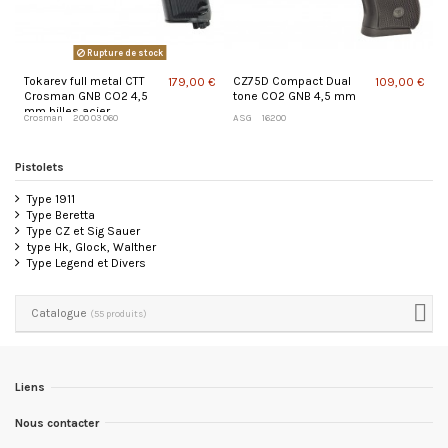
Rupture de stock
Tokarev full metal CTT
CZ75D Compact Dual
179,00 €
109,00 €
Crosman GNB CO2 4,5
tone CO2 GNB 4,5 mm
mm billes acier
Crosman
200 03 060
ASG
16200
Pistolets
Type 1911
Type Beretta
Type CZ et Sig Sauer
type Hk, Glock, Walther
Type Legend et Divers
Catalogue
(55 produits)
Liens
Nous contacter