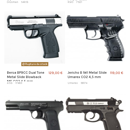
X2
CO2 4,5mm
Crosman
t4ktb
KWC
7921
Rupture de stock
Bersa BP9CC Dual Tone
Jericho B IWI Metal Slide
129,00 €
119,00 €
Metal Slide Blowback
Umarex CO2 4,5 mm
MS CO2 4,5 mm
ASG
17483
Umarex
58174