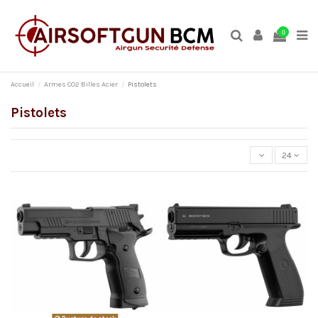
0
Accueil
Armes CO2 Billes Acier
Pistolets
Pistolets
24