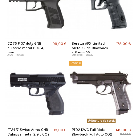
CZ 75 P 07 duty GNB
Beretta APX Limited
99,00 €
178,00 €
culasse metal CO2 4,5
Metal Slide Blowback
mm
4,5 mm BB
ASG
16726
Umarex
58327
-30,00 €
Rupture de stock
PT24/7 Swiss Arms GNB
PT92 KWC Full Metal
89,00 €
149,00 €
Culasse metal 2,9 J CO2
Blowback Full Auto CO2
179,00 €