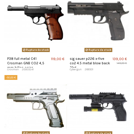
Rupture de stock
Rupture de stock
P38 full metal C41
sig sauer p226 x-five
119,00 €
139,00 €
Crosman GNB CO2 4,5
co2 4.5 metal blow back
149,00 €
mm billes acier
21rd
Crosman
20003241
Cybergun
288501
-50,00 €
Rupture de stock
Rupture de stock