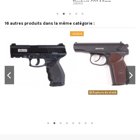
Blowback CO2 4,5mm
288509
8
16 autres produits dans la même catégorie :
-20,00 €
Rupture de stock