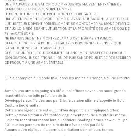
UNE MAUVAISE UTILISATION OU L'IMPRUDENCE PEUVENT ENTRAÎNER DE
SÉRIEUSES BLESSURES, VOIRE LA MORT.
LE PORT DE LUNETTES DE PROTECTION EST OBLIGATOIRE.
LIRE ATTENTIVEMENT LE MODE D'EMPLOI AVANT UTILISATION. L'ACHETEUR ET
L'UTILISATEUR DOIVENT FORMELLEMENT SE CONFORMER AU MODE D'EMPLOI
ET AUX LOIS RÉGISSANT L'UTILISATION ET LA PROPRIÉTÉ DES ARMES CO2 DE
7ème CATÉGORIE.
NE BRANDISSEZ ET NE MONTREZ JAMAIS CETTE ARME EN PUBLIC :
CELA PEUT INCITER LA POLICE ET D'AUTRES PERSONNES À PENSER QU'IL
S'AGIT D'UNE VÉRITABLE ARME À FEU.
CECI EST UN DÉLIT, TOUT COMME LE CHANGEMENT D'ASPECT DU PRODUIT
(COLORATION, INSCRIPTIONS...), OU DE PUISSANCE POUR FAIRE RESSEMBLER
CE PRODUIT À UNE ARME VÉRITABLE.
5 Fois champion du Monde IPSC dans les mains du français d’Eric Grauffel
!
Jamais une arme de poing n’a été aussi efficace avec une aussi grande
réactivité et une telle précision de tir.
Développée aux fils des ans par Eric, la version ultime s’appelle le Gold
Custom Eric Grauffel.
Cette arme légendaire est aujourd’hui disponible en réplique Softair.
Cette version Softair a été testée longuement par Eric Grauffel lui même.
Il a battu record sur record lors du dernier Shooting Game Show ou Milipol
2011 sur les parcours de rapidité de tir développés par B4S.
Aucune autre réplique n’a permis de réaliser de meilleurs temps.