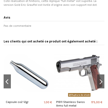
Coté réalisation et finitions, cette réplique “full métal” est superbe. La
version Gold Eric Grauffel est livrée d’origine avec son support red dot.
Avis
Pas de commentaire
Les clients qui ont acheté ce produit ont également acheté :
Rupture de stock
Capsule co2 12gr
P1911 Stainless Swiss
B
 €
1,00 €
175,00 €
Arms full metal