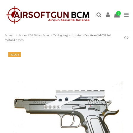
0
Accueil
Armes CO2 Billes Acier
Tanfoglio gold custom Eric Grauffel CO2 full
metal 4,5 mm
-50,00 €