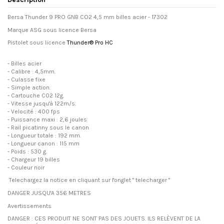
Bersa Thunder 9 PRO GNB CO2 4,5 mm billes acier - 17302
Marque ASG sous licence Bersa
Pistolet sous licence
Thunder® Pro HC
- Billes acier
- Calibre : 4,5mm.
- Culasse fixe
- Simple action.
- Cartouche C02 12g.
- Vitesse jusqu'à 122m/s.
- Velocité : 400 fps
- Puissance maxi : 2,6 joules
- Rail picatinny sous le canon
- Longueur totale : 192 mm.
- Longueur canon : 115 mm
- Poids : 530 g.
- Chargeur 19 billes
- Couleur noir
Telechargez la notice en cliquant sur l'onglet " telecharger "
DANGER JUSQU'A 356 METRES
Avertissements
DANGER : CES PRODUIT NE SONT PAS DES JOUETS. ILS RELÈVENT DE LA