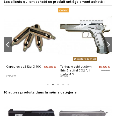
Les clients qui ont acheté ce produit ont également acheté :
-50,00 €
Rupture de stock
Capsules co2 12gr X 100
Tanfoglio gold custom
B
 €
60,00 €
149,00 €
Eric Grauffel CO2 full
x
199,00 €
metal 4,5 mm
2318/200
358004
B
16 autres produits dans la même catégorie :