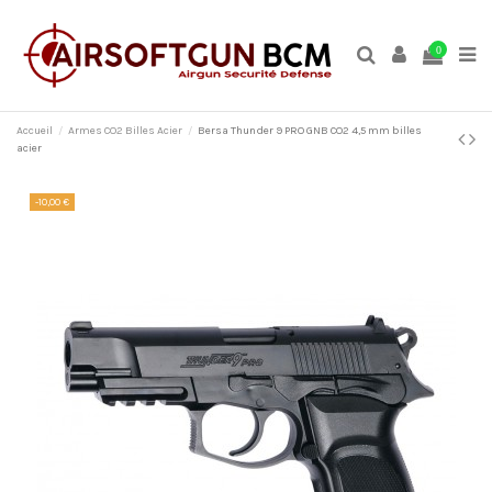
0
Accueil
Armes CO2 Billes Acier
Bersa Thunder 9 PRO GNB CO2 4,5 mm billes
acier
-10,00 €