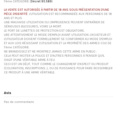
7ème CATÉGORIE (
Décret 95.589
).
LA VENTE EST AUTORISÉE À PARTIR DE 18 ANS SOUS PRÉSENTATION D'UNE
PIÈCE D'IDENTITÉ
. L'UTILISATION EST RECOMMANDÉE AUX PERSONNES DE 18
ANS ET PLUS.
UNE MAUVAISE UTILISATION OU L'IMPRUDENCE PEUVENT ENTRAÎNER DE
SÉRIEUSES BLESSURES, VOIRE LA MORT.
LE PORT DE LUNETTES DE PROTECTION EST OBLIGATOIRE.
LIRE ATTENTIVEMENT LE MODE D'EMPLOI AVANT UTILISATION. L'ACHETEUR ET
L'UTILISATEUR DOIVENT FORMELLEMENT SE CONFORMER AU MODE D'EMPLOI
ET AUX LOIS RÉGISSANT L'UTILISATION ET LA PROPRIÉTÉ DES ARMES CO2 DE
7ème CATÉGORIE.
NE BRANDISSEZ ET NE MONTREZ JAMAIS CETTE ARME EN PUBLIC :
CELA PEUT INCITER LA POLICE ET D'AUTRES PERSONNES À PENSER QU'IL
S'AGIT D'UNE VÉRITABLE ARME À FEU.
CECI EST UN DÉLIT, TOUT COMME LE CHANGEMENT D'ASPECT DU PRODUIT
(COLORATION, INSCRIPTIONS...), OU DE PUISSANCE POUR FAIRE RESSEMBLER
CE PRODUIT À UNE ARME VÉRITABLE.
Avis
Pas de commentaire