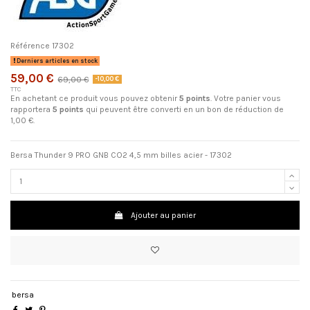
Référence
17302
Derniers articles en stock
59,00 €
69,00 €
-10,00 €
TTC
En achetant ce produit vous pouvez obtenir
5
points
. Votre panier vous
rapportera
5
points
qui peuvent être converti en un bon de réduction de
1,00 €
.
Bersa Thunder 9 PRO GNB CO2 4,5 mm billes acier - 17302
Ajouter au panier
bersa