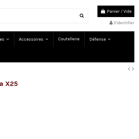
Panier
/
Vide
S'identifier
Coutellerie
es
Accessoires
Défense
ta X25