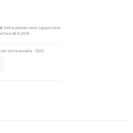
nt
. Votre panier vous rapportera
uction de
0,20 €
.
ser votre poudre - 11213