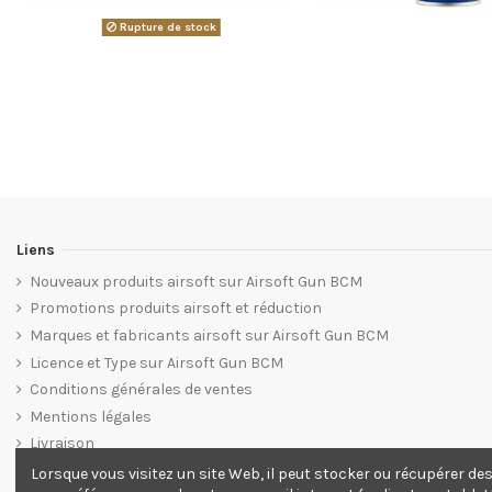
Rupture de stock
Liens
Nouveaux produits airsoft sur Airsoft Gun BCM
Promotions produits airsoft et réduction
Marques et fabricants airsoft sur Airsoft Gun BCM
Licence et Type sur Airsoft Gun BCM
Conditions générales de ventes
Mentions légales
Livraison
Plan du site web Airsoft Gun BCM
Lorsque vous visitez un site Web, il peut stocker ou récupérer de