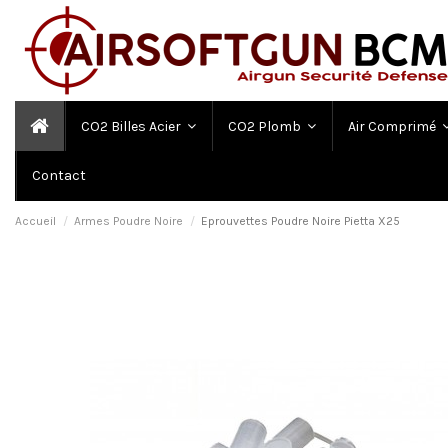
CO2 Billes Acier
CO2 Plomb
Air Comprimé
Contact
Accueil
Armes Poudre Noire
Eprouvettes Poudre Noire Pietta X25