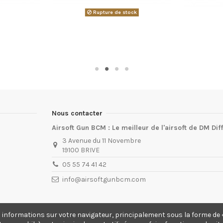
Rupture de stock
Nous contacter
Airsoft Gun BCM : Le meilleur de l'airsoft de DM Dif
3 Avenue du 11 Novembre
19100 BRIVE
05 55 74 41 42
info@airsoftgunbcm.com
s informations sur votre navigateur, principalement sous la forme de «