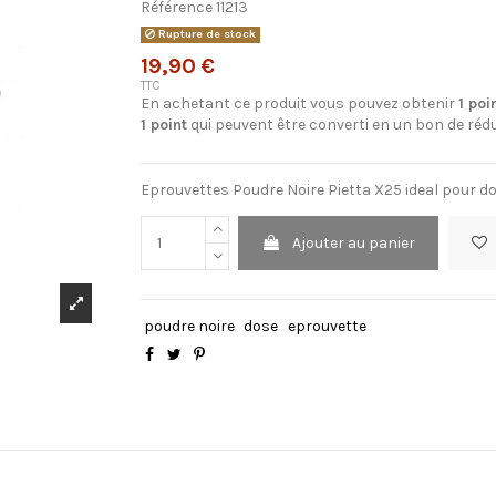
Référence
11213
Rupture de stock
19,90 €
TTC
En achetant ce produit vous pouvez obtenir
1
poi
1
point
qui peuvent être converti en un bon de réd
Eprouvettes Poudre Noire Pietta X25 ideal pour do
Ajouter au panier
poudre noire
dose
eprouvette