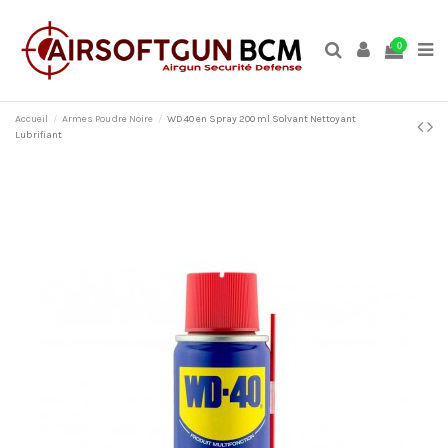
0
Accueil
Armes Poudre Noire
WD40 en Spray 200 ml Solvant Nettoyant
Lubrifiant