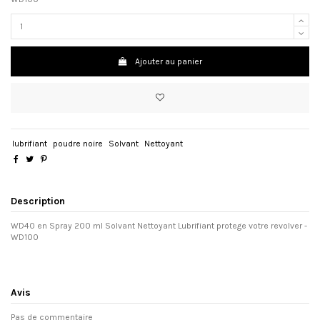
Ajouter au panier
lubrifiant
poudre noire
Solvant
Nettoyant
Description
WD40 en Spray 200 ml Solvant Nettoyant Lubrifiant protege votre revolver -
WD100
Avis
Pas de commentaire