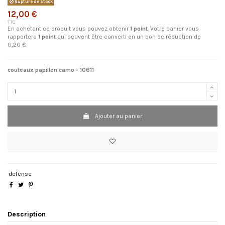
Rupture de stock
12,00 €
TTC
En achetant ce produit vous pouvez obtenir
1
point
. Votre panier vous
rapportera
1
point
qui peuvent être converti en un bon de réduction de
0,20 €
.
couteaux papillon camo - 10611
Ajouter au panier
defense
Description