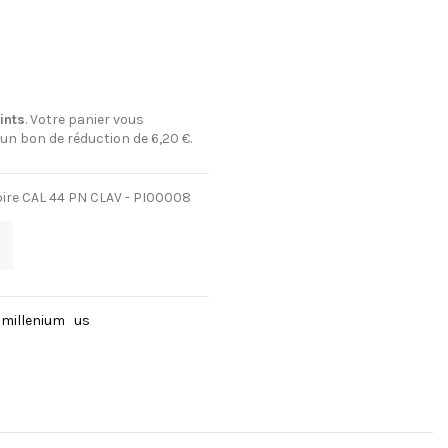
ints
. Votre panier vous
 un bon de réduction de
6,20 €
.
oire CAL 44 PN CLAV - PI00008
millenium
us