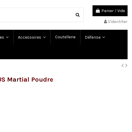
Panier
/
Vide
S'identifier
Coutellerie
es
Accessoires
Défense
US Martial Poudre