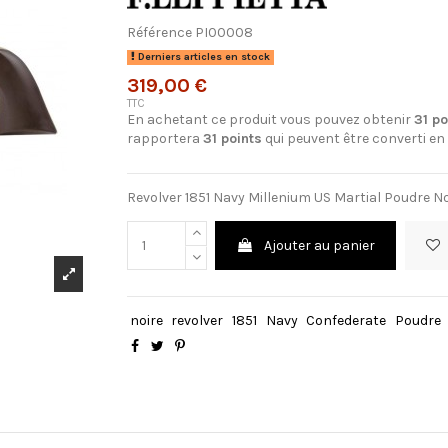
Référence
PI00008
Derniers articles en stock
319,00 €
TTC
En achetant ce produit vous pouvez obtenir
31
po
rapportera
31
points
qui peuvent être converti en
Revolver 1851 Navy Millenium US Martial Poudre N
Ajouter au panier
noire
revolver
1851
Navy
Confederate
Poudre