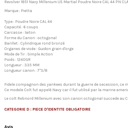
Revolver 1851 Navy Millenium US Martial Poudre Noire CAL 44 PN CL
Marque : Pietta
Type : Poudre Noire CAL 44
Capacité : 6 coups
Carcasse : laiton
Forme du Canon : octogonal
Barillet : Cylindrique rond bronzé
Organes de visée : Guidon grain d'orge
Mode de Tir : Simple Action
Poids : 1240GR
Longueur : 335 MM
Longueur canon : 7"3/8
Fidele compagnon des yankees durant la guerre de secession, ce mod
Ce modele Colt fut appelé Navy car il fut utilisé par la marine ameri
Le colt Rebnord Millenium avec son canon octogonal succede au C
CATEGORIE D : PIECE D'IDENTITE OBLIGATOIRE
Avis