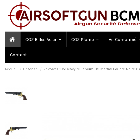
CO2 Billes Acier
CO2 Plomb
Air Comprimé
Contact
Accueil
Defense
Revolver 1851 Navy Millenium US Martial Poudre Noire C