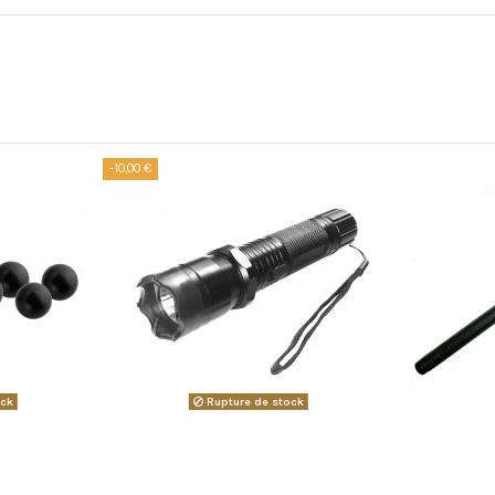
-10,00 €
ock
Rupture de stock