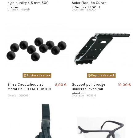
high quality 4,5 mm 500
Acier Plaquée Cuivre
pieces
4,5mm x 1.500rd
Umarex
41916b
Crosman
518000
Rupture de stock
Rupture de stock
Billes Caoutchouc et
Support point rouge
5,90 €
19,00 €
Metal Cal 50 T4E HDR X10
universel avec rail
picatiny.
Divers
350005
Cybergun
605216