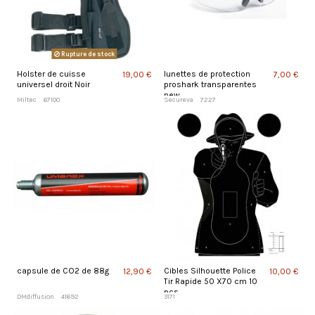
Rupture de stock
Holster de cuisse
lunettes de protection
19,00 €
7,00 €
universel droit Noir
proshark transparentes
new
Miltec
67100
Secureva
7227
capsule de CO2 de 88g
Cibles Silhouette Police
12,90 €
10,00 €
Tir Rapide 50 X70 cm 10
pcs
DMdiffusion
41692
3171