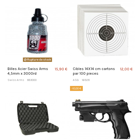
Rupture de stock
Billes Acier Swiss Arms
Cibles 14X14 cm cartons
15,90 €
12,00 €
4,5mm x 3000rd
par 100 pieces
Swiss Arms
883000
ASG
16928
-10,00 €