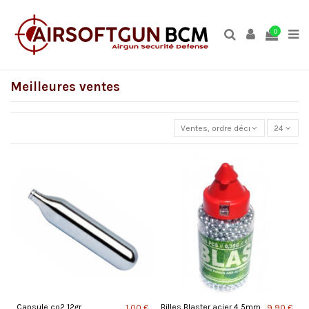
0
Meilleures ventes
Ventes, ordre décroissant
24
Capsule co2 12gr
Billes Blaster acier 4,5mm
1,00 €
9,90 €