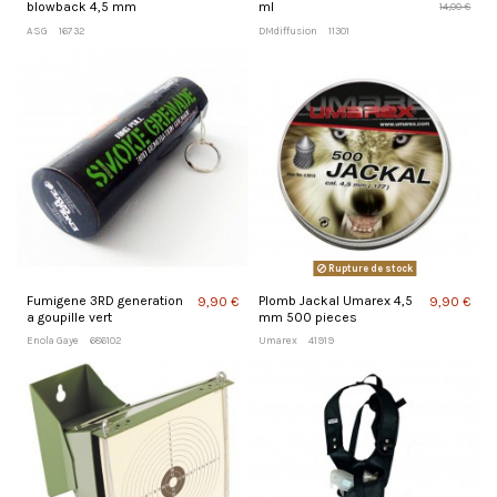
blowback 4,5 mm
ml
14,00 €
ASG
16732
DMdiffusion
11301
Rupture de stock
Fumigene 3RD generation
Plomb Jackal Umarex 4,5
9,90 €
9,90 €
a goupille vert
mm 500 pieces
Enola Gaye
686102
Umarex
41919