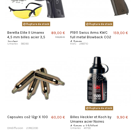
Rupture de stock
Rupture de stock
Beretta Elite II Umarex
P1911 Swiss Arms KWC
89,00 €
159,00 €
4,5 mm billes acier 3,5
full metal Blowback CO2
119,00 €
Joules
4,5mm
Umarex
58090
KWC
288710
Rupture de stock
Capsules co2 12gr X 100
Billes Heckler et Koch by
60,00 €
9,90 €
Umarex acier Noires
4,5mm x 1.500rd
DMdiffusion
2318/200
Umarex
41700