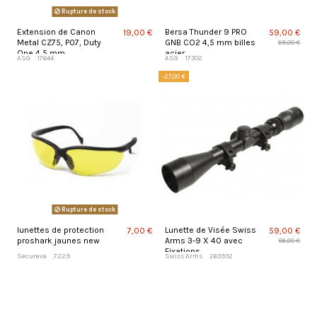
Rupture de stock
Extension de Canon
Bersa Thunder 9 PRO
19,00 €
59,00 €
Metal CZ75, P07, Duty
GNB CO2 4,5 mm billes
69,00 €
One 4,5 mm
acier
ASG
17644
ASG
17302
-27,00 €
Rupture de stock
lunettes de protection
Lunette de Visée Swiss
7,00 €
59,00 €
proshark jaunes new
Arms 3-9 X 40 avec
86,00 €
Fixations
Secureva
7229
Swiss Arms
263932