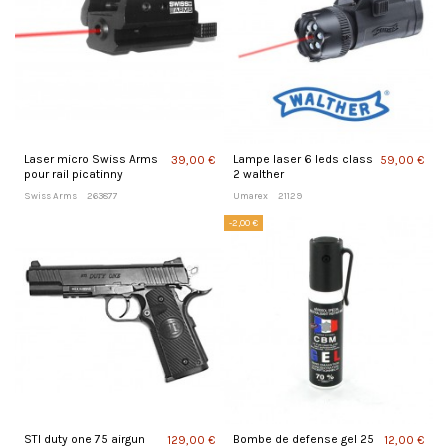
Laser micro Swiss Arms
Lampe laser 6 leds class
39,00 €
59,00 €
pour rail picatinny
2 walther
Swiss Arms
263877
Umarex
21129
-2,00 €
STI duty one 75 airgun
Bombe de defense gel 25
129,00 €
12,00 €