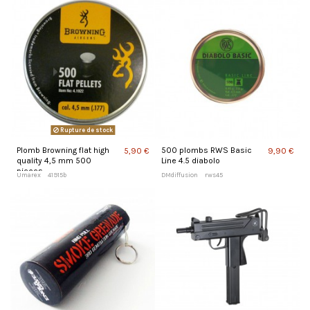
Rupture de stock
Plomb Browning flat high
500 plombs RWS Basic
5,90 €
9,90 €
quality 4,5 mm 500
Line 4.5 diabolo
pieces
Umarex
41915b
DMdiffusion
rws45