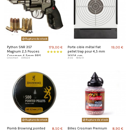
Rupture de stock
Python SNR 357
Porte cible métal flat
179,00 €
19,00 €
Magnum 2,5 Pouces
pellet trap pour 4,5 mm
Crosman 4,5mm BBS
14X14 cm
Crosman
491024
ASG
16929
et Plomb
Rupture de stock
Rupture de stock
Plomb Browning pointed
Billes Crosman Premium
8,50 €
8,90 €