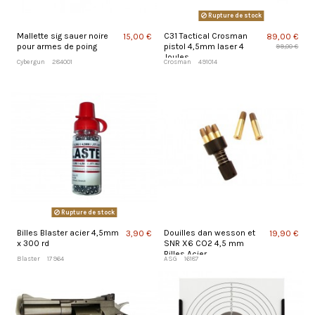
Rupture de stock
Mallette sig sauer noire
C31 Tactical Crosman
15,00 €
89,00 €
pour armes de poing
pistol 4,5mm laser 4
99,00 €
Joules
Cybergun
284001
Crosman
491014
Rupture de stock
Billes Blaster acier 4,5mm
Douilles dan wesson et
3,90 €
19,90 €
x 300 rd
SNR X6 CO2 4,5 mm
Billes Acier
Blaster
17964
ASG
16187