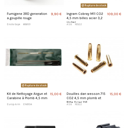
Rupture de stock
Fumigene 3RD generation
Ingram Cobray M11 CO2
9,90 €
109,00 €
a goupille rouge
4,5 mm billes acier 3,2
joules
Enola Gaye
686101
ASG
18522
Rupture de stock
Kit de Nettoyage Airgun et
Douilles dan wesson 715
15,00 €
15,00 €
Carabine à Plomb 4,5 mm
CO2 4,5 mm plomb et
Bille Acier X6
Europ Arm
EN8104
ASG
18322