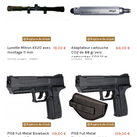
Rupture de stock
Rupture de stock
Lunette Mitron 4X20 avec
Adaptateur cartouche
19,00 €
69,00 €
montage 11 mm
CO2 de 88 gr vers
cartouches CO2 12 gr
Mitron scopes
590011
Umarex
58103
Rupture de stock
Rupture de stock
P15B Full Metal Blowback
P15B Full Metal
119,00 €
129,00 €