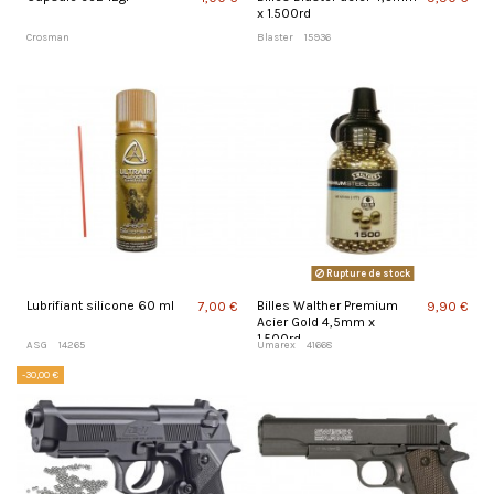
x 1.500rd
Crosman
Blaster
15936
Rupture de stock
Lubrifiant silicone 60 ml
Billes Walther Premium
7,00 €
9,90 €
Acier Gold 4,5mm x
1.500rd
ASG
14265
Umarex
41668
-30,00 €