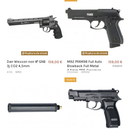
Rupture de stock
Rupture de stock
Dan Wesson noir 8'' GNB
M92 PFAM9B Full Auto
159,00 €
159,00 €
3j CO2 4,5mm
Blowback Full Metal
179,00 €
4,5mm BBS Crosman
ASG
16183
Crosman
491032
-10,00 €