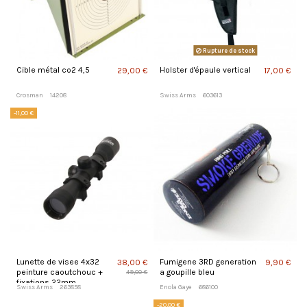
Rupture de stock
Cible métal co2 4,5
Holster d'épaule vertical
29,00 €
17,00 €
Crosman
14208
Swiss Arms
603613
-11,00 €
Lunette de visee 4x32
Fumigene 3RD generation
38,00 €
9,90 €
peinture caoutchouc +
a goupille bleu
49,00 €
fixations 22mm
Swiss Arms
263858
Enola Gaye
686100
-20,00 €