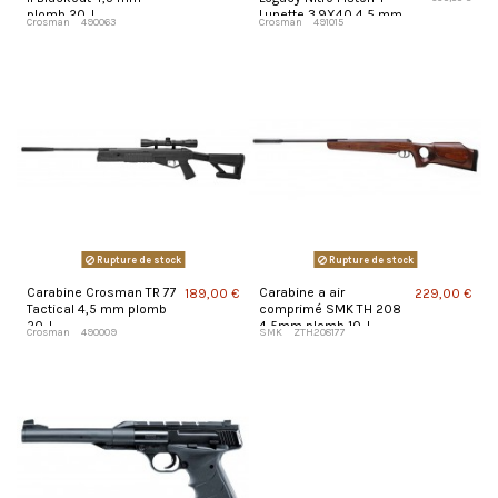
plomb 20 J
Lunette 3.9X40 4,5 mm
Crosman
490063
Crosman
491015
20 J
Rupture de stock
Rupture de stock
Carabine Crosman TR 77
Carabine a air
189,00 €
229,00 €
Tactical 4,5 mm plomb
comprimé SMK TH 208
20 J
4,5mm plomb 10 J
Crosman
490009
SMK
ZTH208177