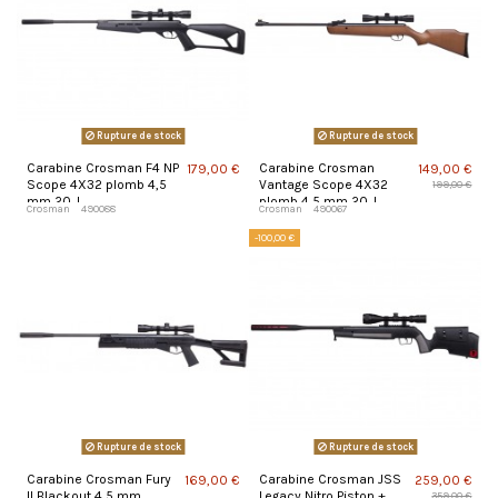
Rupture de stock
Rupture de stock
Carabine Crosman F4 NP
Carabine Crosman
179,00 €
149,00 €
Scope 4X32 plomb 4,5
Vantage Scope 4X32
199,00 €
mm 20 J
plomb 4,5 mm 20 J
Crosman
490088
Crosman
490067
-100,00 €
Rupture de stock
Rupture de stock
Carabine Crosman Fury
Carabine Crosman JSS
169,00 €
259,00 €
II Blackout 4,5 mm
Legacy Nitro Piston +
359,00 €