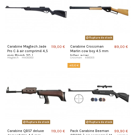
Rupture de stock
Carabine Magtech Jade
Carabine Crossman
119,00 €
89,00 €
Pro C à air comprimé 4,5
Marlin cow boy 4.5 mm
mm Plomb 20 J
billes acier
Magtech
MA00000
Crosman
490005
-49,10 €
Rupture de stock
Rupture de stock
Carabine QB57 deluxe
Pack Carabine Beeman
119,00 €
99,90 €