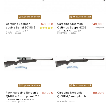
Rupture de stock
Rupture de stock
Carabine Beeman
Carabine Crosman
149,00 €
149,00 €
double Barrel 2015S à
Optimus Scope 4X32
199,00 €
air comprimé 20 J
plomb 4,5 mm 20 J
Brand
CA350
Crosman
490107
Rupture de stock
Rupture de stock
Pack carabine Norconia
Carabine Norconia
119,00 €
99,00 €
Qb18F 4,5 mm plomb 7,5
Qb18F 4,5 mm plomb
J et lunette Norconia
Norconia
p495900
Norconia
495900
4X15