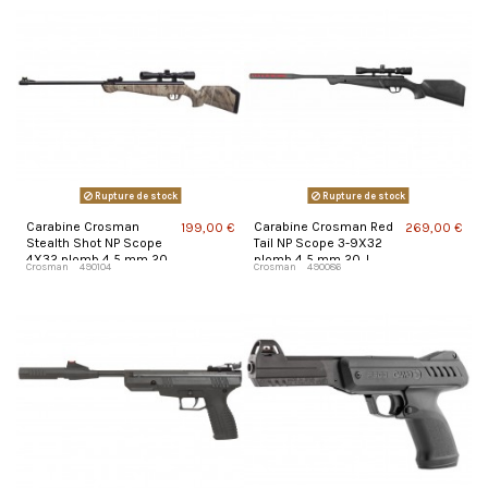
Rupture de stock
Rupture de stock
Carabine Crosman
Carabine Crosman Red
199,00 €
269,00 €
Stealth Shot NP Scope
Tail NP Scope 3-9X32
4X32 plomb 4,5 mm 20
plomb 4,5 mm 20 J
Crosman
490104
Crosman
490086
J