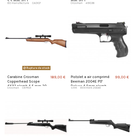
5,5 mm 20 J
mm 20 J
BO manufacture
CA0107
Crosman
491038
Rupture de stock
Carabine Crosman
Pistolet a air comprimé
189,00 €
99,00 €
Copperhead Scope
Beeman 2004E P17
4X32 plomb 4,5 mm 20
Deluxe 4,5mm plomb
Crosman
CRPK01
SMK
BEEMAN 2004E
J