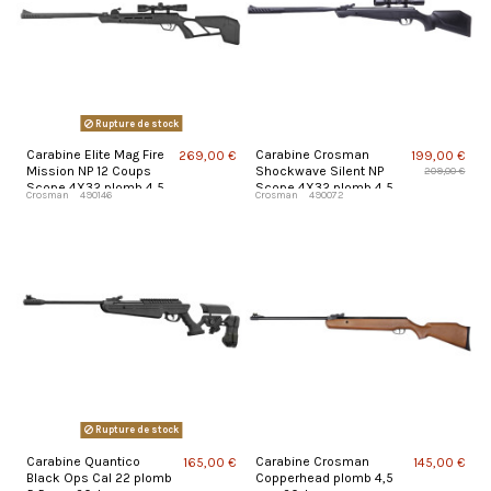
Rupture de stock
Carabine Elite Mag Fire
Carabine Crosman
269,00 €
199,00 €
Mission NP 12 Coups
Shockwave Silent NP
209,00 €
Scope 4X32 plomb 4,5
Scope 4X32 plomb 4,5
Crosman
490146
Crosman
490072
mm 20 J
mm 20 J
Rupture de stock
Carabine Quantico
Carabine Crosman
165,00 €
145,00 €
Black Ops Cal 22 plomb
Copperhead plomb 4,5