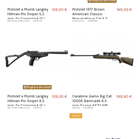
Rupture de stock
Pistolet a Plomb Langley
Pistolet 1377 Brown
129,00 €
149,00 €
Hitman Pro Sniper 5,5
American Classic
mm Air Comprimé 12 J
Pneumatique Cal 4,5
BO manufacture
CA0176
Crosman
490034
mm
Rupture de stock
Pistolet a Plomb Langley
Carabine Gamo Big Cat
139,00 €
199,90 €
Hitman Pro Sniper 4,5
1000E Barricade 4,5
mm Air Comprimé 14 J
mm Scope 4X32 WR
BO manufacture
CA0170
Gamo
CA15021
20J
-10,00 €