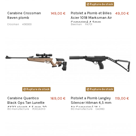
Rupture de stock
Carabine Crossman
Pistolet a Plomb et Billes
149,00 €
49,00 €
Raven plomb
Acier 1018 Marksman Air
Comprimé 4,5mm
Crosman
490000
Beeman
PA701
Rupture de stock
Rupture de stock
Carabine Quantico
Pistolet a Plomb Langley
169,00 €
119,00 €
Black Ops Tan Lunette
Silencer Hitman 4,5 mm
4X32 plomb 4,5 mm 20
Air Comprimé 14 J
BO manufacture
PCKCA0113
BO manufacture
CA0180
J