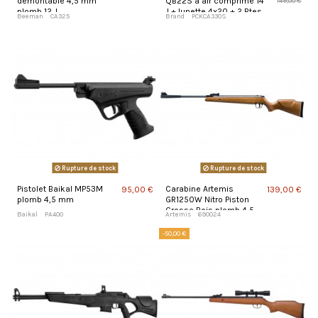
demontable 4,5 mm
QB22S à air comprimé 14
149,00 €
plomb 12 J
J + lunette 4x20 + 2 Btes
Beeman
CA325
Brand
PCKCA330S
de 500 Plombs
Rupture de stock
Rupture de stock
Pistolet Baikal MP53M
Carabine Artemis
95,00 €
139,00 €
plomb 4,5 mm
GR1250W Nitro Piston
Crosse Bois plomb 4,5
Baikal
PA400
Artemis
690024
mm 20 J
-50,00 €