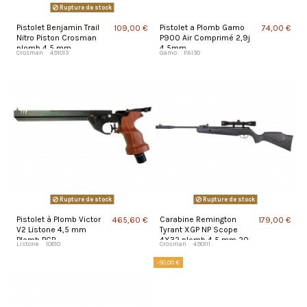
Rupture de stock
Pistolet Benjamin Trail
Pistolet a Plomb Gamo
109,00 €
74,00 €
Nitro Piston Crosman
P900 Air Comprimé 2,9j
plomb 4,5 mm
4,5mm
Crosman
491013
Gamo
PA130
Rupture de stock
Rupture de stock
Pistolet à Plomb Victor
Carabine Remington
465,60 €
179,00 €
V2 Listone 4,5 mm
Tyrant XGP NP Scope
Plomb PCP
4X32 plomb 4,5 mm 20
Listone
10810
Crosman
490111
J
-50,00 €