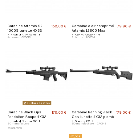
Carabine Artemis SR
Carabine a air comprimé
159,00 €
79,90 €
1000S Lunette 4X32
Artemis LB600 Max
plomb 4,5 mm 20 J
4,5mm plomb 10 J
Artemis
690018
Artemis
690014
Rupture de stock
Carabine Black Ops
Carabine Benning Black
179,00 €
179,00 €
Pendelton Scope 4X32
Ops Lunette 4X32 plomb
plomb 4,5 mm 20 J
4,5 mm 20 J
BO manufacture
BO manufacture
CA0143
PCKCA0123
-70,00 €