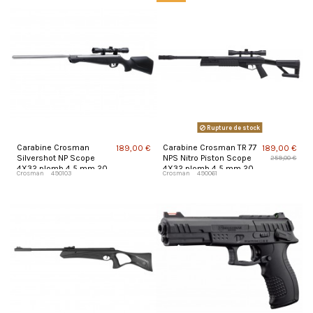
Rupture de stock
Carabine Crosman
Carabine Crosman TR 77
189,00 €
189,00 €
Silvershot NP Scope
NPS Nitro Piston Scope
259,00 €
4X32 plomb 4,5 mm 20
4X32 plomb 4,5 mm 20
Crosman
490103
Crosman
490061
J
J