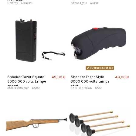
(12,7 mm)
Umarex
AD860PK
Shoot Again
AJ350
Rupture de stock
Shocker Tazer Square
Shocker Tazer Style
49,00 €
49,00 €
5000 000 volts Lampe
3000 000 volts Lampe
et etui
et etui
Akis Technology
500110
Akis Technology
100101