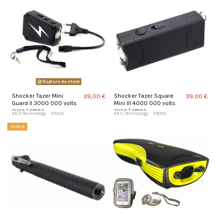
Rupture de stock
Shocker Tazer Mini
Shocker Tazer Square
39,00 €
39,00 €
Guard II 3000 000 volts
Mini III 4000 000 volts
avec Lampe
avec Lampe
Akis Technology
700114
Akis Technology
700114
-10,00 €