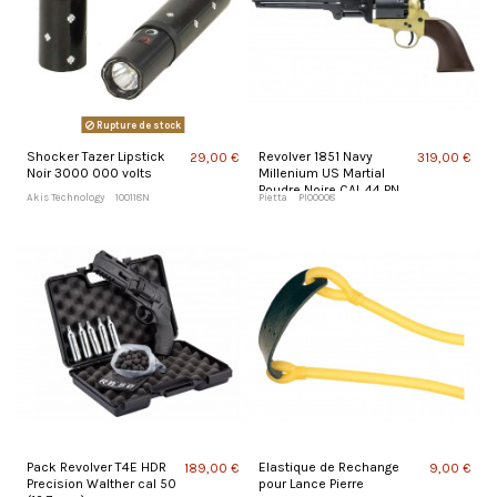
Rupture de stock
Shocker Tazer Lipstick
Revolver 1851 Navy
29,00 €
319,00 €
Noir 3000 000 volts
Millenium US Martial
Poudre Noire CAL 44 PN
Akis Technology
100118N
Pietta
PI00008
CLAV
Pack Revolver T4E HDR
Elastique de Rechange
189,00 €
9,00 €
Precision Walther cal 50
pour Lance Pierre