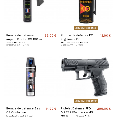
Rupture de stock
Bombe de defense
Bombe de defense KO
39,00 €
12,90 €
impact Pro Gel CS 100 ml
Fog Poivre OC
avec Poignée
Neutralisant 40 ml
DMdiffusion
SP116
Europ Arm
SP460
Rupture de stock
Bombe de defense Gaz
Pistolet Defense PPQ
14,90 €
299,00 €
CS Cristallisé
M2 T4E Walther cal 43
Neutralisant 75 ml
(10,9 mm) Semi Auto