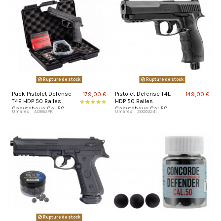
Rupture de stock
Rupture de stock
Pack Pistolet Defense
Pistolet Defense T4E
179,00 €
149,00 €
T4E HDP 50 Balles
HDP 50 Balles
Caoutchouc Cal 50
Caoutchouc Cal 50
Umarex
AD863PK
Umarex
20003241
Rupture de stock