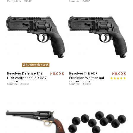
Europ Arm
SP142
Umarex
24760
Rupture de stock
Revolver Defense T4E
Revolver T4E HDR
149,00 €
149,00 €
HDR Walther cal 50 (12,7
Precision Walther cal
mm) 11J
50 (12,7 mm)
Umarex
AD860
Umarex
AD860