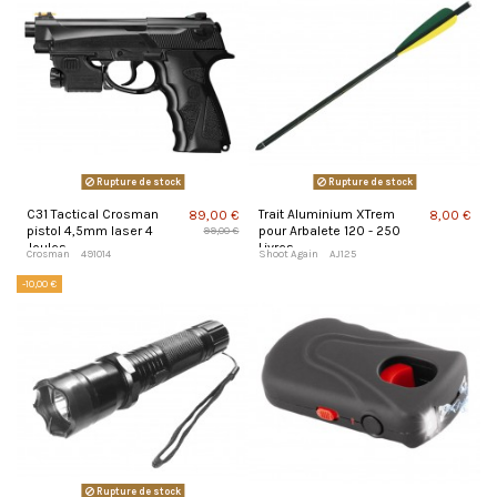
Rupture de stock
Rupture de stock
C31 Tactical Crosman
Trait Aluminium XTrem
89,00 €
8,00 €
pistol 4,5mm laser 4
pour Arbalete 120 - 250
99,00 €
Joules
Livres
Crosman
491014
Shoot Again
AJ125
-10,00 €
Rupture de stock