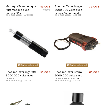
Matraque Telescopique
Shocker Tazer Jogger
53,00 €
79,00 €
Automatique avec
3000 000 volts avec
63,00 €
housse 53 cm
Lampe Sacoche et
Akis Technology
AK00006
Akis Technology
4001021
Alarme
Rupture de stock
Rupture de stock
Shocker Tazer Cigarette
Shocker Tazer Storm
55,00 €
65,00 €
9000 000 volts avec
5000 000 volts avec
Lampe
Lampe Sacoche et
Akis Technology
400119
Akis Technology
100139
Alarme