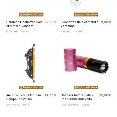
Rupture de stock
Rupture de stock
Carabine Flechettes Bois
Flechettes Bois et Metal a
39,00 €
9,00 €
et Metal a Ressort
Ventouse
Europ Arm
A56501
Europ Arm
A56520
Rupture de stock
Rupture de stock
Arc a Poulies EK Kirupira
Shocker Tazer Lipstick
89,00 €
29,00 €
Compound 25 lbs
Rose 3000 000 volts
EK Archery
AJ9175
Akis Technology
100118R