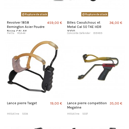
Rupture de stock
Rupture de stock
Revolver 1858
Billes Caoutchouc et
459,00 €
36,00 €
Remington Acier Poudre
Metal Cal 50 T4E HDR
Noire CAL 44
X100
Pietta
RGA44
Concorde Defender
BBR89
Lance pierre Target
Lance pierre competition
19,00 €
35,00 €
Megaline
MEGAline
5334
MEGAline
5337