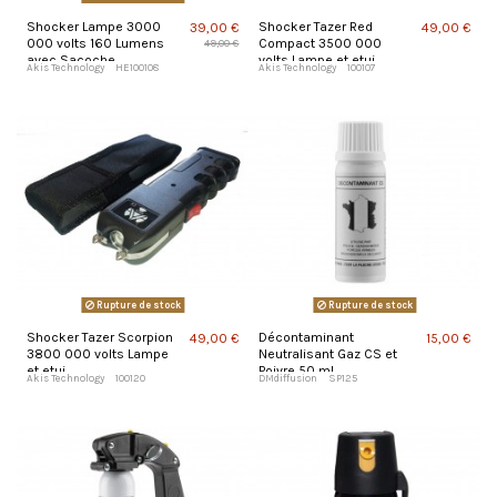
Shocker Lampe 3000
Shocker Tazer Red
39,00 €
49,00 €
000 volts 160 Lumens
Compact 3500 000
49,00 €
avec Sacoche
volts Lampe et etui
Akis Technology
HE100108
Akis Technology
100107
Rupture de stock
Rupture de stock
Shocker Tazer Scorpion
Décontaminant
49,00 €
15,00 €
3800 000 volts Lampe
Neutralisant Gaz CS et
et etui
Poivre 50 ml
Akis Technology
100120
DMdiffusion
SP125