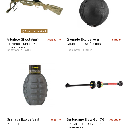
Rupture de stock
Arbalete Shoot Again
Grenade Explosive à
239,00 €
9,90 €
Extreme Hunter 150
Goupille EG67 à Billes
livres Camo
Shoot Again
AJ119
Enola Gaye
A65002
Grenade Explosive à
Sarbacane Blow Gun 76
8,90 €
25,00 €
Peinture
cm Calibre 40 avec 12