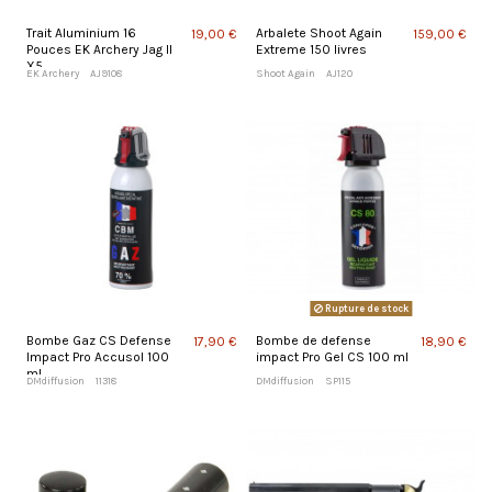
Trait Aluminium 16
Arbalete Shoot Again
19,00 €
159,00 €
Pouces EK Archery Jag II
Extreme 150 livres
X5
EK Archery
AJ9108
Shoot Again
AJ120
Rupture de stock
Bombe Gaz CS Defense
Bombe de defense
17,90 €
18,90 €
Impact Pro Accusol 100
impact Pro Gel CS 100 ml
ml
DMdiffusion
11318
DMdiffusion
SP115