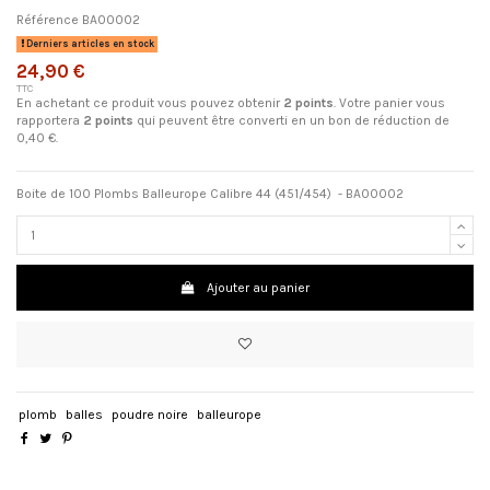
Référence
BA00002
Derniers articles en stock
24,90 €
TTC
En achetant ce produit vous pouvez obtenir
2
points
. Votre panier vous
rapportera
2
points
qui peuvent être converti en un bon de réduction de
0,40 €
.
Boite de 100 Plombs Balleurope Calibre 44 (451/454) - BA00002
Ajouter au panier
plomb
balles
poudre noire
balleurope