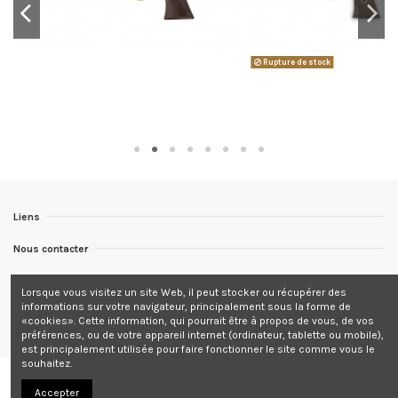
Rupture de stock
Liens
Nous contacter
Nous suivre
Lorsque vous visitez un site Web, il peut stocker ou récupérer des
informations sur votre navigateur, principalement sous la forme de
Newsletter
«cookies». Cette information, qui pourrait être à propos de vous, de vos
préférences, ou de votre appareil internet (ordinateur, tablette ou mobile),
est principalement utilisée pour faire fonctionner le site comme vous le
souhaitez.
Accepter